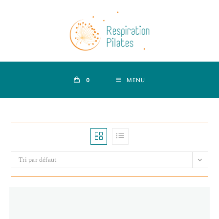
Skip
to
content
0
MENU
Tri par défaut